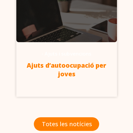
-
Ajuts i subvencions
Ajuts d’autoocupació per
joves
Totes les notícies