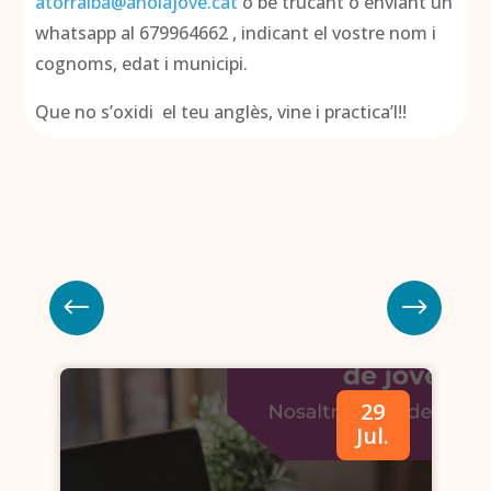
atorralba@anoiajove.cat
o bé trucant o enviant un
whatsapp al 679964662 , indicant el vostre nom i
cognoms, edat i municipi.
Que no s’oxidi el teu anglès, vine i practica’l!!
29
.
Jul.