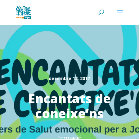
desembre 12, 2017
Encantats de
coneixe’ns
Formació