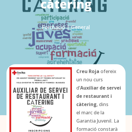
càtering
Formació
|
General
Creu Roja
ofereix
un nou curs
d’
Auxiliar de servei
de restaurant i
càtering
, dins
el marc de la
Garantia Juvenil. La
formació constarà