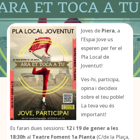
Joves de
Piera
, a
l’Espai Jove us
esperen per fer el
Pla Local de
Joventut!
Ves-hi, participa,
opina i decideix
sobre el teu poble!
La teva veu és
important!
Es faran dues sessions:
12 i 19 de gener a les
18:30h
al
Teatre Foment 1a Planta
(C/de la Plaça,