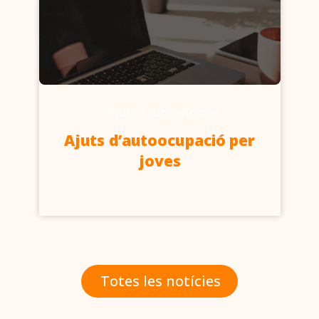
-
Ajuts i subvencions
Ajuts d’autoocupació per
joves
Totes les notícies