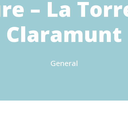
ure – La Torr
Claramunt
General