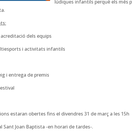
lúdiques infantils perquè els més 
ta.
ts:
acreditació dels equips
iesports i activitats infantils
eig i entrega de premis
estival
ons estaran obertes fins el divendres 31 de març a les 15h
l Sant Joan Baptista -en horari de tardes-.