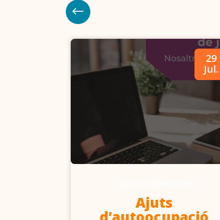
09
29
Abr.
Jul.
-
Ajuts i subvencions
6-2027
Ajuts
d’autoocupació