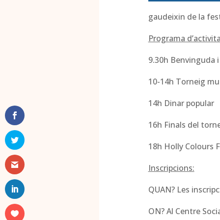
gaudeixin de la fes
Programa d’activita
9.30h Benvinguda i 
10-14h Torneig mult
14h Dinar popular
16h Finals del torn
18h Holly Colours F
Inscripcions:
QUAN? Les inscripci
ON? Al Centre Socia