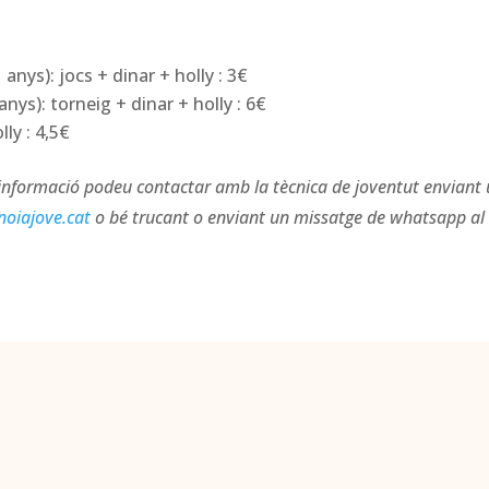
 anys): jocs + dinar + holly : 3€
anys): torneig + dinar + holly : 6€
lly : 4,5€
informació podeu contactar amb la tècnica de joventut enviant 
oiajove.cat
o bé trucant o enviant un missatge de whatsapp a