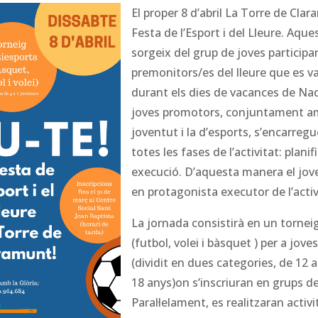
El prope
r 8 d’abril La Torre de Clar
Festa de l’Esport i del Lleure. Aques
sorgeix del grup de joves participa
premonitors/es del lleure que es v
durant els dies de vacances de Nad
joves promotors, conjuntament am
joventut i la d’esports, s’encarre
totes les fases de l’activitat: planifi
execució. D’aquesta manera el jov
en protagonista executor de l’activit
La jornada consistirà en un tornei
(futbol, volei i bàsquet ) per a jove
(dividit en dues categories, de 12 a
18 anys)on s’inscriuran en grups d
Paral·lelament, es realitzaran activi