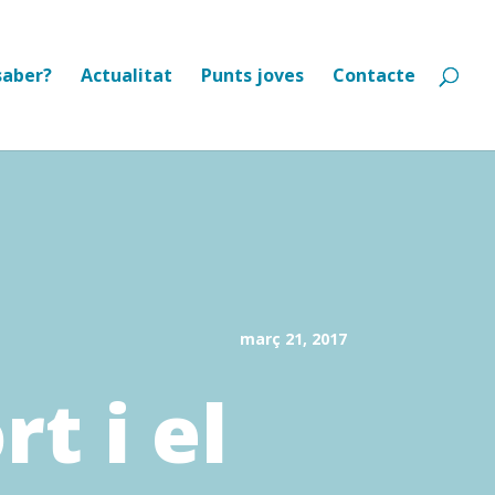
saber?
Actualitat
Punts joves
Contacte
març 21, 2017
t i el