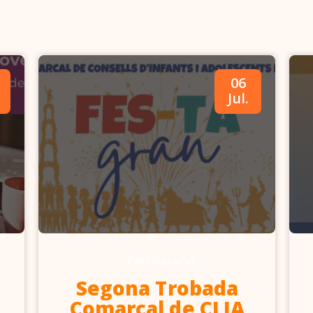
06
Jul.
-
Participació
Segona Trobada
Comarcal de CLIA