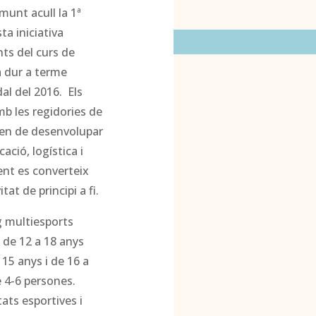
amunt acull la 1ª
ta iniciativa
nts del curs de
a dur a terme
al del 2016. Els
b les regidories de
guen de desenvolupar
cació, logística i
ent es converteix
at de principi a fi.
g multiesports
s de 12 a 18 anys
 15 anys i de 16 a
e 4-6 persones.
tats esportives i