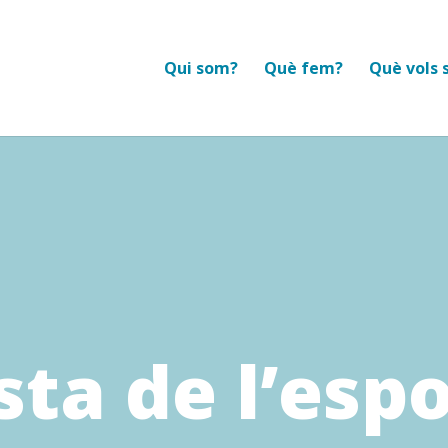
Qui som?
Què fem?
Què vols 
sta de l’espor