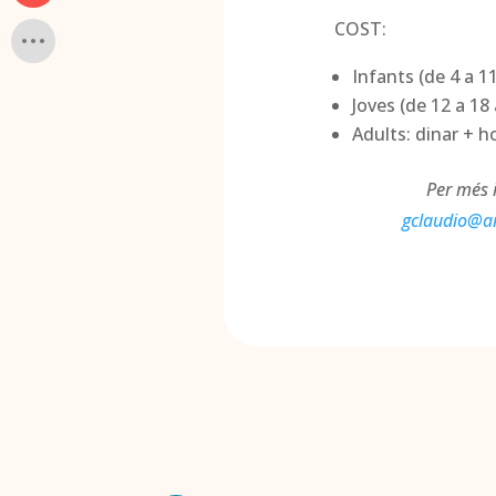
COST:
Infants (de 4 a 11
Joves (de 12 a 18 
Adults: dinar + ho
Per més 
gclaudio@an